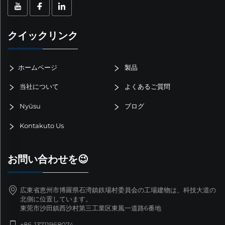
クイックリンク
ホームページ
製品
当社について
よくあるご質問
Nyūsu
ブログ
Kontakuto Us
お問い合わせを😉
広東省恵州市博羅県石湾鎮鉄場村委員会の工場建物は、科技大道の
北側に位置しています。
東莞市沙田鎮西沙村第三工業区東風一道路6番地
+86-13711968074